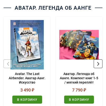
АВАТАР. ЛЕГЕНДА ОБ ААНГЕ
Avatar. The Last
Аватар. Легенда об
Airbender. Аватар Аанг.
Аанге. Компект книг 1-5
Искусство
/ мягкий переплёт
анимационного мира
(СКИДКА 5%!)
3 490
₽
7 790
₽
В КОРЗИНУ
В КОРЗИНУ