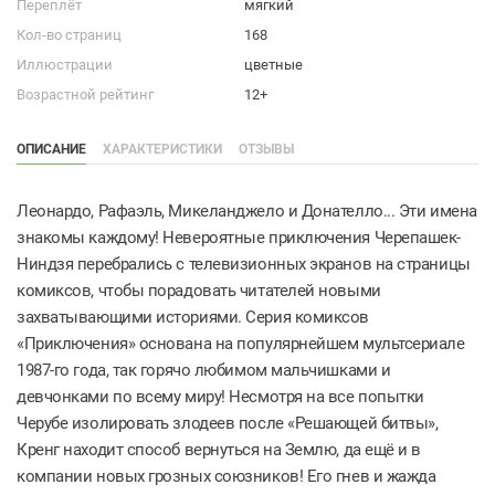
Переплёт
мягкий
Кол-во страниц
168
Иллюстрации
цветные
Возрастной рейтинг
12+
ОПИСАНИЕ
ХАРАКТЕРИСТИКИ
ОТЗЫВЫ
Леонардо, Рафаэль, Микеланджело и Донателло... Эти имена
знакомы каждому! Невероятные приключения Черепашек-
Ниндзя перебрались с телевизионных экранов на страницы
комиксов, чтобы порадовать читателей новыми
захватывающими историями. Серия комиксов
«Приключения» основана на популярнейшем мультсериале
1987-го года, так горячо любимом мальчишками и
девчонками по всему миру! Несмотря на все попытки
Черубе изолировать злодеев после «Решающей битвы»,
Кренг находит способ вернуться на Землю, да ещё и в
компании новых грозных союзников! Его гнев и жажда