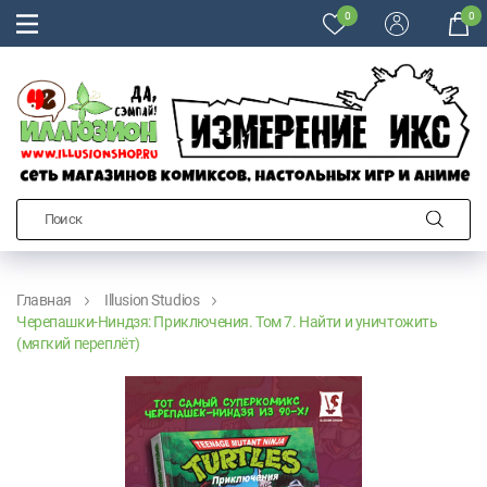
0
0
Главная
Illusion Studios
Черепашки-Ниндзя: Приключения. Том 7. Найти и уничтожить
(мягкий переплёт)