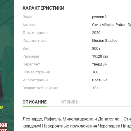
ХАРАКТЕРИСТИКИ
Язык
русский
Авторы
Стив Мёрфи, Райан Б
Дата издания
2020
Издательство
Illusion Studios
Вес
800 г
Размеры
19х28 см
Переплёт
твёрдый
Кол-во страниц
168
Иллюстрации
цветные
Возрастной рейтинг
12+
ОПИСАНИЕ
ОТЗЫВЫ
Леонардо, Рафаэль, Микеланджело и Донателло... Эт
каждому! Невероятные приключения Черепашек-Нинд