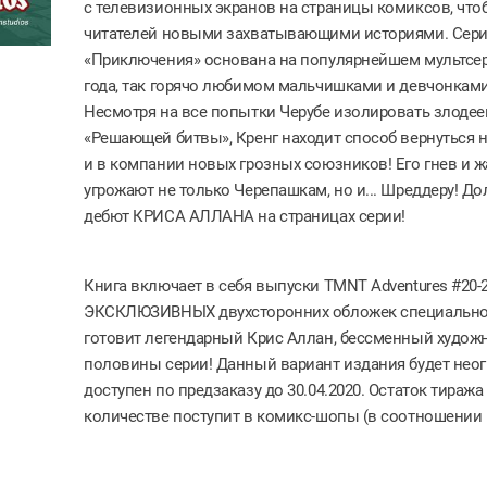
с телевизионных экранов на страницы комиксов, что
читателей новыми захватывающими историями. Сер
«Приключения» основана на популярнейшем мультсер
года, так горячо любимом мальчишками и девчонками
Несмотря на все попытки Черубе изолировать злодее
«Решающей битвы», Кренг находит способ вернуться н
и в компании новых грозных союзников! Его гнев и 
угрожают не только Черепашкам, но и... Шреддеру! 
дебют КРИСА АЛЛАНА на страницах серии!
Книга включает в себя выпуски TMNT Adventures #20-2
ЭКСКЛЮЗИВНЫХ двухсторонних обложек специально
готовит легендарный Крис Аллан, бессменный худож
половины серии! Данный вариант издания будет нео
доступен по предзаказу до 30.04.2020. Остаток тираж
количестве поступит в комикс-шопы (в соотношении 1