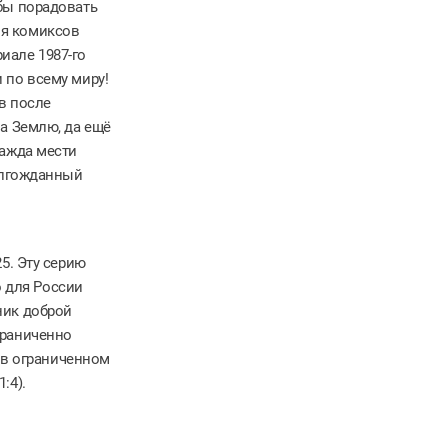
бы порадовать
ия комиксов
иале 1987-го
 по всему миру!
в после
а Землю, да ещё
жажда мести
Долгожданный
5. Эту серию
 для России
ник доброй
граниченно
а в ограниченном
:4).