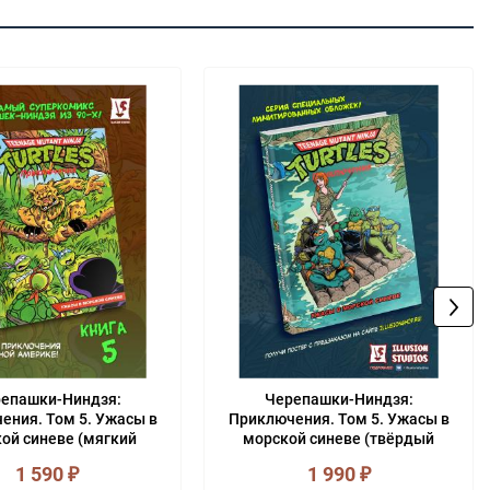
епашки-Ниндзя:
Черепашки-Ниндзя:
ения. Том 5. Ужасы в
Приключения. Том 5. Ужасы в
ой синеве (мягкий
морской синеве (твёрдый
переплёт)
переплёт)
1 590
₽
1 990
₽