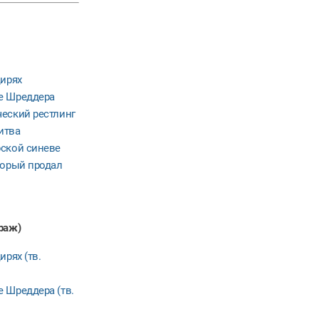
цирях
е Шреддера
еский рестлинг
итва
рской синеве
торый продал
раж)
рях (тв.
 Шреддера (тв.