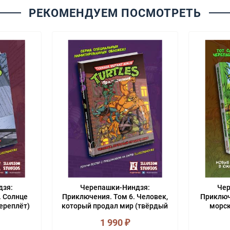
РЕКОМЕНДУЕМ ПОСМОТРЕТЬ
дзя:
Черепашки-Ниндзя:
Чер
. Солнце
Приключения. Том 6. Человек,
Приключ
ереплёт)
который продал мир (твёрдый
морск
переплёт)
1 990
₽