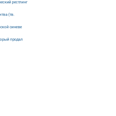
еский рестлинг
тва (тв.
рской синеве
торый продал