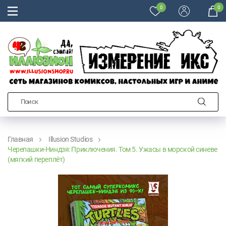
0
0
Главная
Illusion Studios
Черепашки-Ниндзя: Приключения. Том 5. Ужасы в морской синеве
(мягкий переплёт)