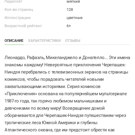
Переплёт
мягкий
Кол-во страниц
128
Иллюстрации
цветные
Возрастной рейтинг
6+
ОПИСАНИЕ
ХАРАКТЕРИСТИКИ
ОТЗЫВЫ
Леонардо, Рафаэль, Микеланджело и Донателло... Эти имена
знакомы каждому! Невероятные приключения Черепашек-
Ниндзя перебрались с телевизионных экранов на страницы
комиксов, чтобы порадовать читателей новыми
захватывающими историями. Серия комиксов
«Приключения» основана на популярнейшем мультсериале
1987-го года, так горячо любимом мальчишками и
девчонками по всему миру! Возвращение домой
оборачивается для Черепашек-Ниндзя путешествием через
тропические леса Южной Америки и глубины
Атлантического океана, где им предстоит обрести как