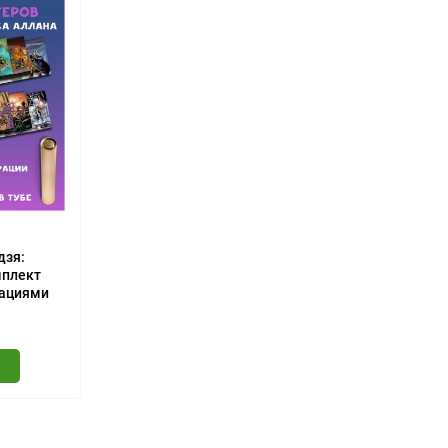
дзя:
мплект
рациями
 штук)
У