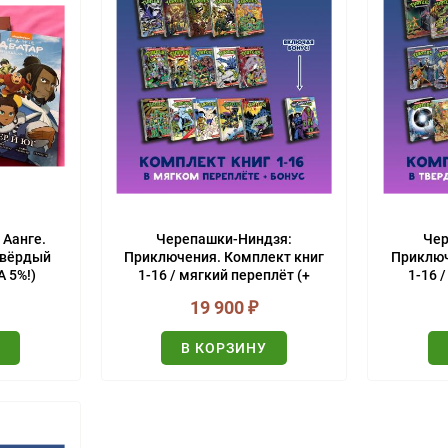
 Аанге.
Черепашки-Ниндзя:
Чер
 твёрдый
Приключения. Комплект книг
Приключ
 5%!)
1-16 / мягкий переплёт (+
1-16 
БОНУС)
19 900
₽
У
В КОРЗИНУ