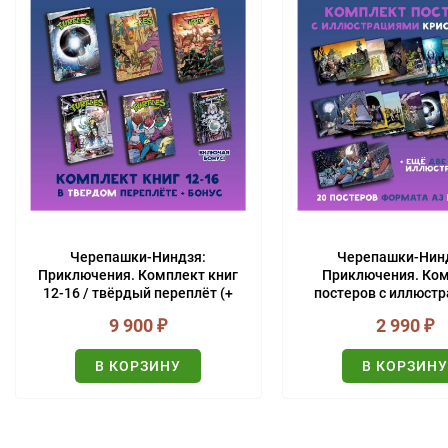
Черепашки-Ниндзя:
Черепашки-Нин
Приключения. Комплект книг
Приключения. Ко
12-16 / твёрдый переплёт (+
постеров с иллюст
БОНУС)
Криса Аллана (20
9 900
₽
2 990
₽
В КОРЗИНУ
В КОРЗИН