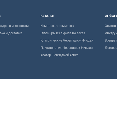
С
КАТАЛОГ
ИНФОР
адреса и контакты
Комплекты комиксов
Оплата 
вка и доставка
Сувениры из акрила на заказ
Инструк
Классические Черепашки-Ниндзя
Возврат
Приключения Черепашек-Ниндзя
Договор
Аватар. Легенда об Аанге