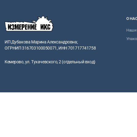
О НА
Наши 
Упако
ИП Дубакова Марина Александровна;
ОГРНИП 316703100050071, ИНН 701717741758
Кемерово, ул. Тухачевского, 2 (отдельный вход)