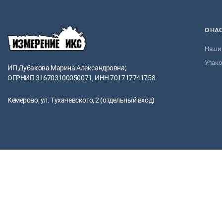
О НА
Наши 
Упако
ИП Дубакова Марина Александровна;
ОГРНИП 316703100050071, ИНН 701717741758
Кемерово, ул. Тухачевского, 2 (отдельный вход)