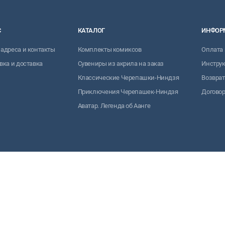
С
КАТАЛОГ
ИНФОР
адреса и контакты
Комплекты комиксов
Оплата 
вка и доставка
Сувениры из акрила на заказ
Инструк
Классические Черепашки-Ниндзя
Возврат
Приключения Черепашек-Ниндзя
Договор
Аватар. Легенда об Аанге