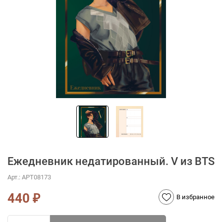
Ежедневник недатированный. V из BTS
Арт.:
АРТ08173
440
₽
В избранное