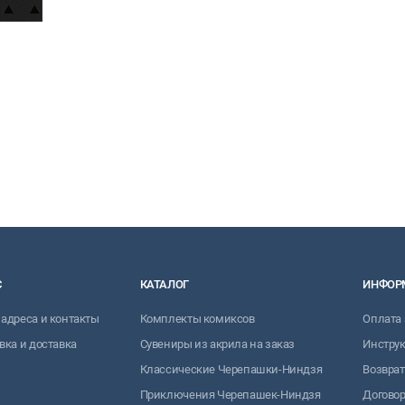
С
КАТАЛОГ
ИНФОР
адреса и контакты
Комплекты комиксов
Оплата 
вка и доставка
Сувениры из акрила на заказ
Инструк
Классические Черепашки-Ниндзя
Возврат
Приключения Черепашек-Ниндзя
Договор