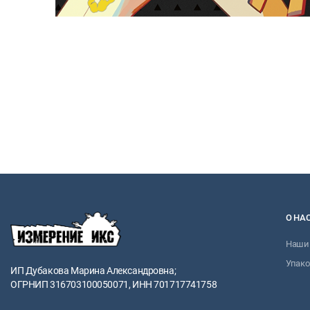
О НА
Наши 
Упако
ИП Дубакова Марина Александровна;
ОГРНИП 316703100050071, ИНН 701717741758