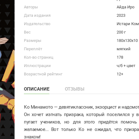
Авторы
Айда Иро
Дата издания
2023
Издательство
Истари Ко
Вес
200 г
Размеры
180x130x10
Переплёт
мягкий
Кол-во страниц
178
Иллюстрации
ч/б + цвет
Возрастной рейтинг
12+
ОПИСАНИЕ
ОТЗЫВЫ
Ко Минамото — девятиклассник, экзорцист и надсмот
Он хочет изгнать призрака, который поселился у 
пугает учеников, но для этого придётся помочь
желаемое... Вот только Ко не ожидал, что призр
знаком!