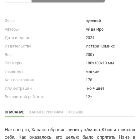
Язык
русский
Авторы
Айда Иро
Дата издания
2024
Издательство
Истари Комикс
Вес
200 г
Размеры
180x130x10 мм
Переплёт
мягкий
Кол-во страниц
178
Иллюстрации
ч/б + цвет
Возрастной рейтинг
12+
ОПИСАНИЕ
ХАРАКТЕРИСТИКИ
ОТЗЫВЫ
Наконец-то, Ханако сбросил личину «Аманэ Юги» и показал
себя. Как оказалось, его целью было спрятать Нэнэ в