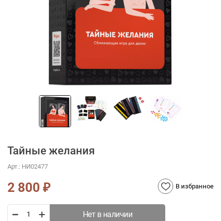
Тайные желания
Арт.:
НИ02477
2 800
₽
В избранное
Нет в наличии