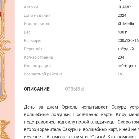
Авторы
CLAMP
Дата издания
2024
Издательство
XL Media
Вес
400 г
Размеры
200x130x1
Переплёт
твёрдый
Кол-во страниц
234
Иллюстрации
ч/б + цвет
Возрастной рейтинг
16+
ОПИСАНИЕ
ОТЗЫВЫ
День за днем Эриоль испытывает Сакуру, устр
волшебные ловушки. Постепенно карты Клоу меня
подстраиваясь под силу новой владычицы. Скоро гря
второй хранитель Сакуры и волшебных карт, к ней не г
исчезнет. А вместе с ним и Юкито! Кто поможет 