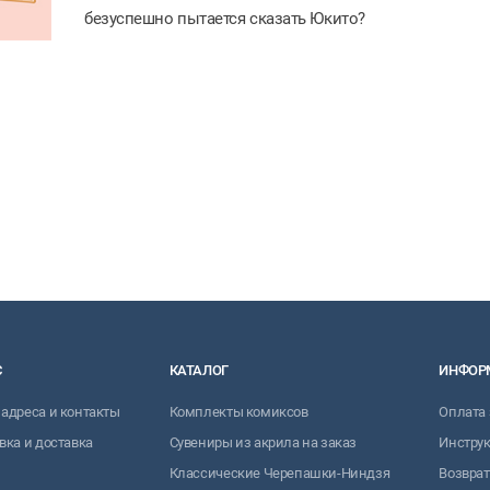
безуспешно пытается сказать Юкито?
С
КАТАЛОГ
ИНФОР
адреса и контакты
Комплекты комиксов
Оплата 
вка и доставка
Сувениры из акрила на заказ
Инструк
Классические Черепашки-Ниндзя
Возврат