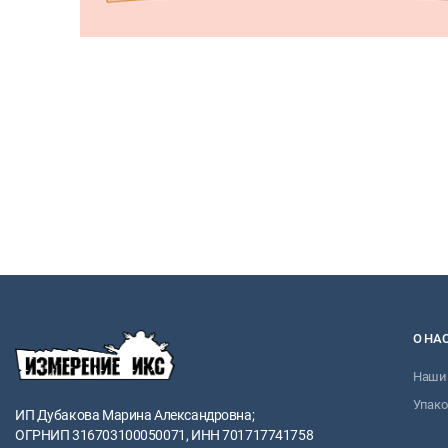
О НА
Наши 
Упако
ИП Дубакова Марина Александровна;
ОГРНИП 316703100050071, ИНН 701717741758