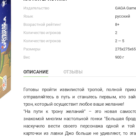
Издательство
GAGA Gam
Язык
русский
Возрастной рейтинг
8+
Количество игроков
2
Количество игроков
2 — 5
Размеры
275x275x6
Вес
900 г
ОПИСАНИЕ
ОТЗЫВЫ
Готовы пройти извилистой тропой, полной прик
отправляйтесь в путь и станьтесь первым, кто з
трон, который осуществит любое ваше желание!
"На пути к трону желаний" – это новая самосто
знакомой многим настольной гонки "Большая брод
наскучило вести своего персонажа одной и той
карточки из лавки Джо больше не удивляют, то эта