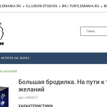
LEMANIA.RU
ILLUSION STUDIOS
ВК | TURTLEMANIA.RU
В
 АКРИЛА НА ЗАКАЗ
ону желаний
Большая бродилка. На пути к 
желаний
Арт.:
НИ02617
ХАРАКТЕРИСТИКИ