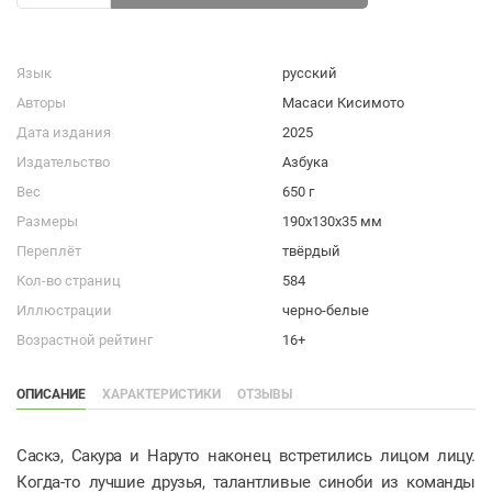
Язык
русский
Авторы
Масаси Кисимото
Дата издания
2025
Издательство
Азбука
Вес
650 г
Размеры
190x130x35 мм
Переплёт
твёрдый
Кол-во страниц
584
Иллюстрации
черно-белые
Возрастной рейтинг
16+
ОПИСАНИЕ
ХАРАКТЕРИСТИКИ
ОТЗЫВЫ
Саскэ, Сакура и Наруто наконец встретились лицом лицу.
Когда-то лучшие друзья, талантливые синоби из команды