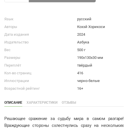
Язык
русский
Авторы
Кохэй Хорикоси
Дата издания
2024
Издательство
Азбука
Вес
500 г
Размеры
190x130x30 мм
Переплёт
твёрдый
Кол-во страниц
416
Иллюстрации
черно-белые
Возрастной рейтинг
16+
ОПИСАНИЕ
ХАРАКТЕРИСТИКИ
ОТЗЫВЫ
Решающее сражение за судьбу мира в самом разгаре!
Враждующие стороны схлестнулись сразу на нескольких