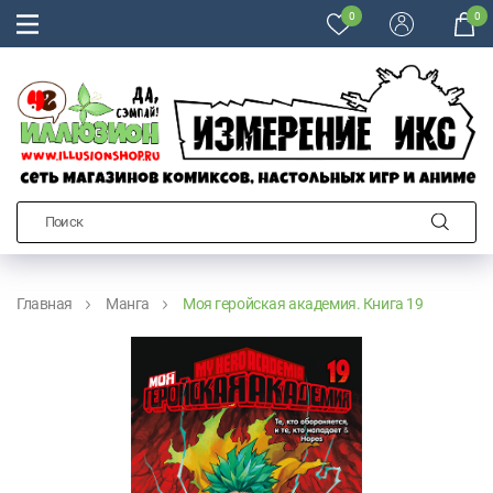
0
0
Главная
Манга
Моя геройская академия. Книга 19