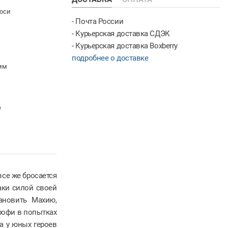
оси
- Почта России
- Курьерская доставка СДЭК
- Курьерская доставка Boxberry
подробнее о доставке
мм
е
все же бросается
аки силой своей
ановить Махию,
рофи в попытках
ча у юных героев