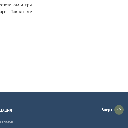
нестетиком и при
ре... Так кто же
Вверх
МАЦИЯ
заказов