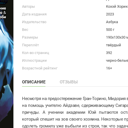
Авторы
Кохэй Хорик
Дата издания
2023
Издательство
Азбука
Вес
500 г
Размеры
190x130x30 
Переплёт
твёрдый
Кол-во страниц
392
Иллюстрации
черно-белы
Возрастной рейтинг
16+
ОПИСАНИЕ
ОТЗЫВЫ
Несмотря на предостережение Гран-Торино, Мидория 
на помощь учителю Айдзаве, сдерживающему Сигар
причуды. А ученики академии Юэй пытаются ост
который спешит на зов своего хозяина. Некоторые п
одолеть громилу уже выбыли из строя, так что зада