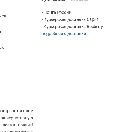
- Почта России
мед
- Курьерская доставка СДЭК
- Курьерская доставка Boxberry
с
подробнее о доставке
 мм
странственное
альтернативную
 всеми правит!
има злодейского