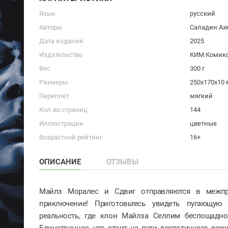
Язык
русский
Авторы
Саладин Ах
Дата издания
2025
Издательство
КИМ Комик
Вес
300 г
Размеры
250x170x10
Переплёт
мягкий
Кол-во страниц
144
Иллюстрации
цветные
Возрастной рейтинг
16+
ОПИСАНИЕ
ОТЗЫВЫ
Майлз Моралес и Сдвиг отправляются в межпро
приключение! Приготовьтесь увидеть пугающую 
реальность, где клон Майлза Селлим беспощадно
Единственное, что стоит на пути деспотичного реж