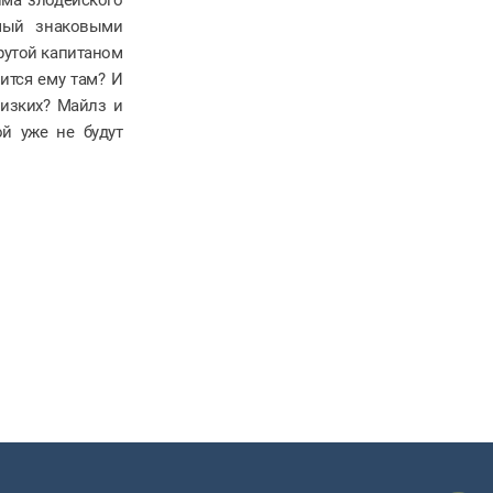
емый знаковыми
рутой капитаном
ится ему там? И
лизких? Майлз и
ой уже не будут