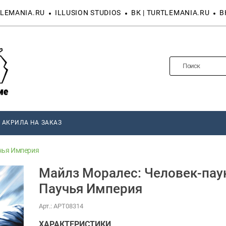
LEMANIA.RU
ILLUSION STUDIOS
ВК | TURTLEMANIA.RU
В
 АКРИЛА НА ЗАКАЗ
учья Империя
Майлз Моралес: Человек-паук
Паучья Империя
Арт.:
АРТ08314
ХАРАКТЕРИСТИКИ