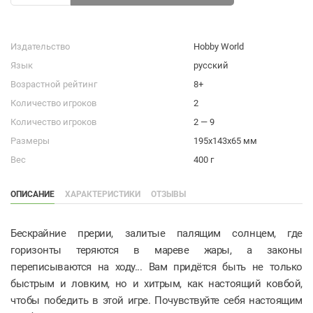
Издательство
Hobby World
Язык
русский
Возрастной рейтинг
8+
Количество игроков
2
Количество игроков
2 — 9
Размеры
195х143х65 мм
Вес
400 г
ОПИСАНИЕ
ХАРАКТЕРИСТИКИ
ОТЗЫВЫ
Бескрайние прерии, залитые палящим солнцем, где
горизонты теряются в мареве жары, а законы
переписываются на ходу... Вам придётся быть не только
быстрым и ловким, но и хитрым, как настоящий ковбой,
чтобы победить в этой игре. Почувствуйте себя настоящим