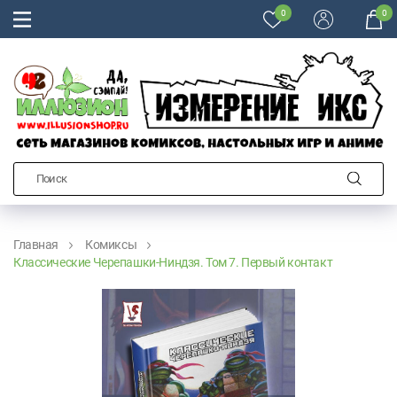
0
0
Главная
Комиксы
Классические Черепашки-Ниндзя. Том 7. Первый контакт