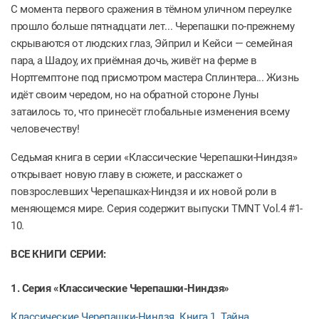
С момента первого сражения в тёмном уличном переулке
прошло больше пятнадцати лет... Черепашки по-прежнему
скрываются от людских глаз, Эйприл и Кейси — семейная
пара, а Шадоу, их приёмная дочь, живёт на ферме в
Нортгемптоне под присмотром мастера Сплинтера... Жизнь
идёт своим чередом, но на обратной стороне Луны
затаилось то, что принесёт глобальные изменения всему
человечеству!
Седьмая книга в серии «Классические Черепашки-Ниндзя»
открывает новую главу в сюжете, и расскажет о
повзрослевших Черепашках-Ниндзя и их новой роли в
меняющемся мире. Серия содержит выпуски TMNT Vol.4 #1-
10.
ВСЕ КНИГИ СЕРИИ:
1. Серия «Классические Черепашки-Ниндзя»
Классические Черепашки-Ниндзя. Книга 1. Тайна