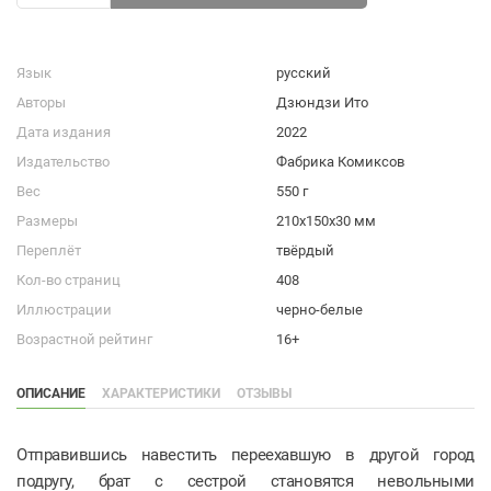
Язык
русский
Авторы
Дзюндзи Ито
Дата издания
2022
Издательство
Фабрика Комиксов
Вес
550 г
Размеры
210x150x30 мм
Переплёт
твёрдый
Кол-во страниц
408
Иллюстрации
черно-белые
Возрастной рейтинг
16+
ОПИСАНИЕ
ХАРАКТЕРИСТИКИ
ОТЗЫВЫ
Отправившись навестить переехавшую в другой город
подругу, брат с сестрой становятся невольными