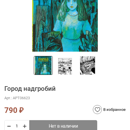
Город надгробий
Арт.:
АРТ06623
790
₽
В избранное
Нет в наличии