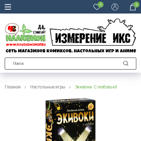
0
0
Главная
Настольные игры
Экивоки. С любовью!